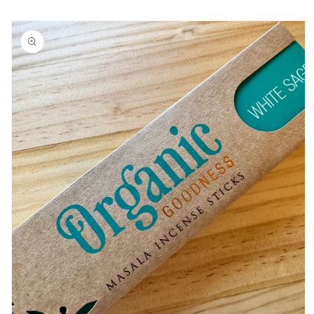
イ
イ
商品情
ン
ン
報にス
セ
セ
キップ
ン
ン
ス
ス
＆
＆
ス
ス
テ
テ
ッ
ッ
カ
カ
ー
ー
セ
セ
ッ
ッ
ト
ト
の
の
数
数
量
量