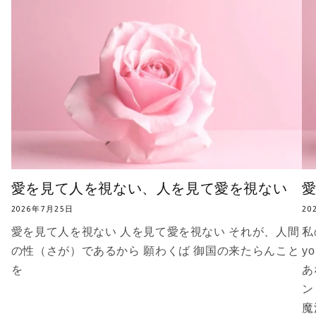
ン
ン
セ
セ
ン
ン
ス
ス
ス
ス
テ
テ
ィ
ィ
ッ
ッ
ク
ク
の
の
愛を見て人を視ない、人を見て愛を視ない
数
数
2026年7月25日
20
量
量
愛を見て人を視ない 人を見て愛を視ない それが、人間
私
を
を
の性（さが）であるから 願わくば 御国の来たらんこと
y
減
増
を
あ
ら
や
す
す
ン
魔