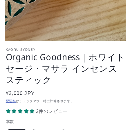
を
を
減
増
ら
や
す
す
モ
ー
KAORU SYDNEY
Organic Goodness｜ホワイト
ダ
ル
で
セージ・マサラ インセンス
メ
デ
スティック
ィ
ア
(1)
通
¥2,000 JPY
を
開
常
配送料
はチェックアウト時に計算されます。
く
価
2件のレビュー
格
本数