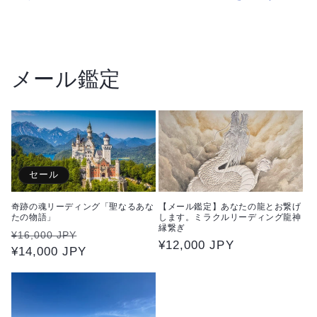
リ
リ
ー
ー
デ
デ
ィ
ィ
メール鑑定
ン
ン
グ」
グ」
あ
あ
な
な
た
た
セール
の
の
未
未
奇跡の魂リーディング「聖なるあな
【メール鑑定】あなたの龍とお繋げ
来
来
たの物語」
します。ミラクルリーディング龍神
縁繋ぎ
通
セ
を
を
¥16,000 JPY
通
¥12,000 JPY
常
¥14,000 JPY
ー
占
占
常
価
ル
い
い
価
格
価
ま
ま
格
格
す
す