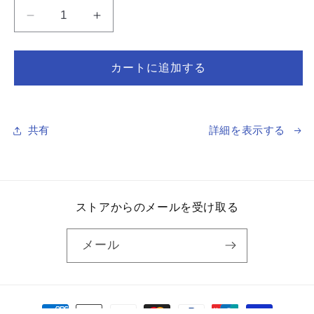
量
【メ
【メ
ー
ー
ル
ル
カートに追加する
鑑
鑑
定】
定】
あ
あ
な
な
共有
詳細を表示する
た
た
の
の
龍
龍
と
と
ストアからのメールを受け取る
お
お
繋
繋
メール
げ
げ
し
し
ま
ま
決