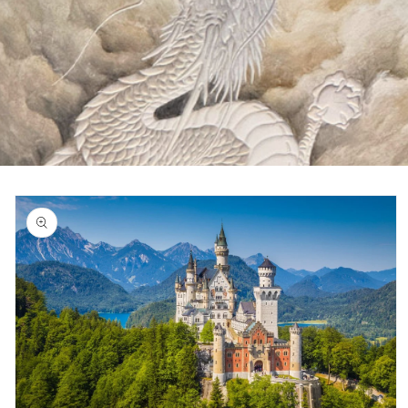
商品情
報にス
キップ