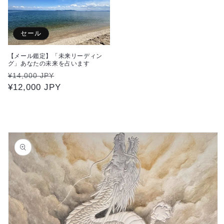
の
の
数
数
量
量
セール
を
を
【メール鑑定】「未来リーディン
減
増
グ」あなたの未来を占います
ら
や
通
セ
¥14,000 JPY
す
す
常
¥12,000 JPY
ー
価
ル
格
価
格
商品情
報にス
キップ