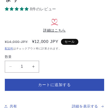
ア
(1)
8件のレビュー
を
開
く
詳細はこちら
通
セ
¥12,000 JPY
¥14,000 JPY
セール
常
ー
配送料
はチェックアウト時に計算されます。
価
ル
数量
数
格
価
量
格
【メ
【メ
ー
ー
ル
ル
カートに追加する
鑑
鑑
定】
定】
「未
「未
来
来
共有
詳細を表示する