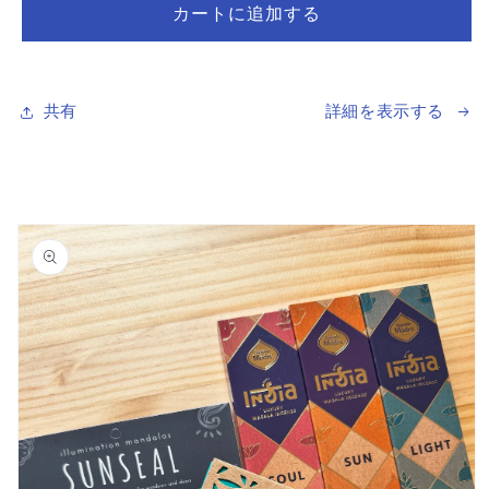
（あ
（あ
カートに追加する
な
な
た
た
の
の
夢
夢
共有
詳細を表示する
を
を
叶
叶
え
え
商品情
ま
ま
報にス
す）
す）
キップ
マ
マ
ン
ン
ツ
ツ
ー
ー
マ
マ
ン・
ン・
コ
コ
ー
ー