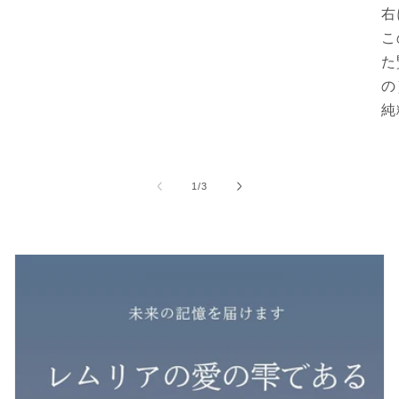
右
こ
た
の
純
の
1
/
3