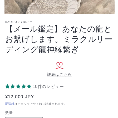
モ
ー
KAORU SYDNEY
【メール鑑定】あなたの龍と
ダ
ル
で
お繋げします。ミラクルリー
メ
デ
ディング龍神縁繋ぎ
ィ
ア
(1)
を
開
く
詳細はこちら
10件のレビュー
通
¥12,000 JPY
常
配送料
はチェックアウト時に計算されます。
価
数量
数
格