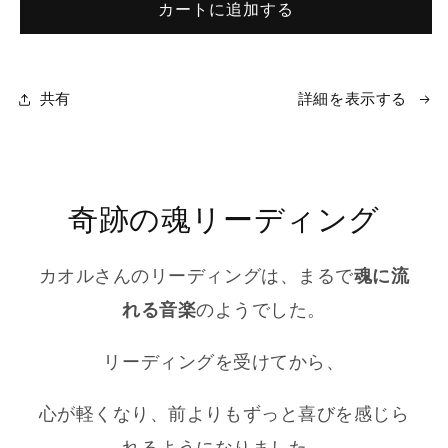
カートに追加する
リ
リ
ー
ー
デ
デ
ィ
ィ
共有
詳細を表示する
ン
ン
グ
グ
「聖
「聖
な
な
奇跡の魂リーディング
る
る
あ
あ
な
な
カオルさんのリーディングは、まるで
魂に流
た
た
れる音楽
のようでした。
の
の
物
物
リーディングを受けてから、
語」
語」
の
の
心が軽くなり、前よりもずっと喜びを感じら
数
数