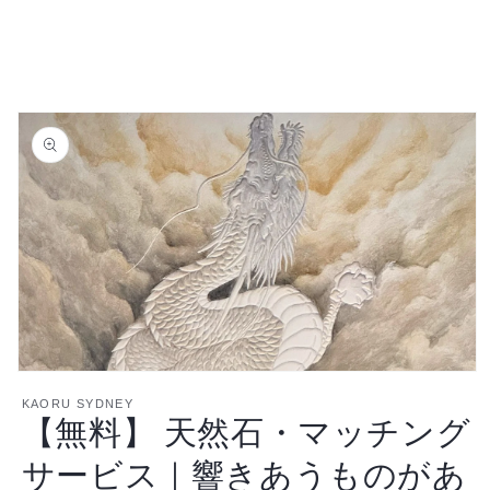
商品情
報にス
キップ
モ
ー
KAORU SYDNEY
【無料】 天然石・マッチング
ダ
ル
で
サービス｜響きあうものがあ
メ