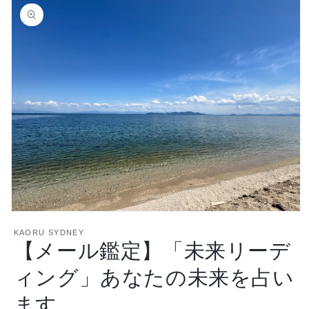
報にス
キップ
モ
ー
KAORU SYDNEY
【メール鑑定】「未来リーデ
ダ
ル
で
ィング」あなたの未来を占い
メ
デ
ます
ィ