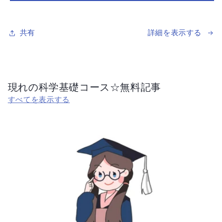
石・
石・
マ
マ
ッ
ッ
共有
詳細を表示する
チ
チ
ン
ン
グ
グ
サ
サ
現れの科学基礎コース☆無料記事
ー
ー
すべてを表示する
ビ
ビ
ス
ス
｜
｜
響
響
き
き
あ
あ
う
う
も
も
の
の