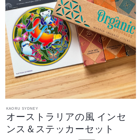
チ
チ
ン
ン
グ
グ
の
の
数
数
量
量
を
を
減
増
ら
や
す
す
モ
ー
KAORU SYDNEY
オーストラリアの風 インセ
ダ
ル
で
ンス＆ステッカーセット
メ
デ