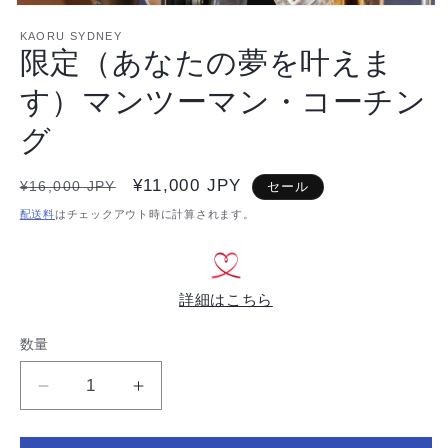
モ
ー
KAORU SYDNEY
限定（あなたの夢を叶えま
ダ
ル
で
す）マンツーマン・コーチン
メ
デ
グ
ィ
ア
(1)
通
セ
¥11,000 JPY
¥16,000 JPY
セール
を
開
常
ー
配送料
はチェックアウト時に計算されます。
く
価
ル
格
価
格
詳細はこちら
数量
数
量
限
限
定
定