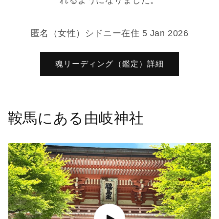
れるようになりました。
量
量
を
を
減
増
匿名（女性）シドニー在住 5 Jan 2026
ら
や
す
す
魂リーディング（鑑定）詳細
鞍馬にある由岐神社