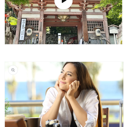
商品情
報にス
キップ