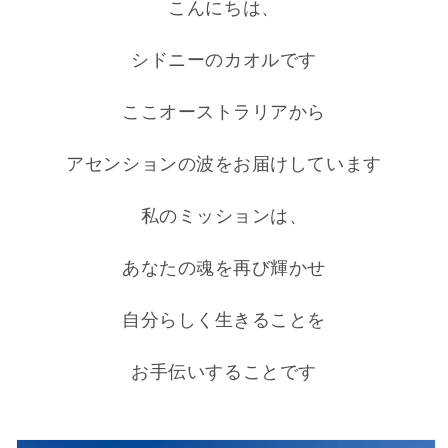
努
努
こんにちは、
力
力
は
は
シドニーのカオルです
不
不
要
要
ここオーストラリアから
な
な
の
の
アセンションの波をお届けしています
だ
だ
か
か
私のミッションは、
ら
ら
の
の
あなたの魂を再び輝かせ
数
数
量
量
自分らしく生きることを
を
を
減
増
お手伝いすることです
ら
や
す
す
商品情