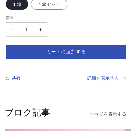
１箱
４箱セット
数量
数
量
Organic
Organic
Goodness
Goodness
｜
｜
カートに追加する
ホ
ホ
ワ
ワ
イ
イ
ト
ト
共有
詳細を表示する
セ
セ
ー
ー
ジ・
ジ・
マ
マ
ブロク記事
サ
サ
すべてを表示する
ラ
ラ
イ
イ