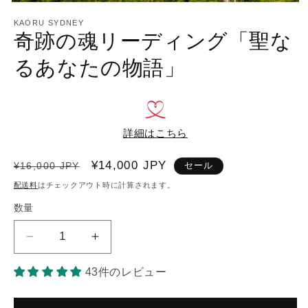
モ
ー
KAORU SYDNEY
奇跡の魂リーディング「聖な
ダ
ル
で
るあなたの物語」
メ
デ
ィ
ア
(1)
を
詳細はこちら
開
く
通
セ
¥14,000 JPY
¥16,000 JPY
セール
常
ー
配送料
はチェックアウト時に計算されます。
価
ル
数量
数
格
価
量
格
奇
奇
跡
跡
43件のレビュー
の
の
魂
魂