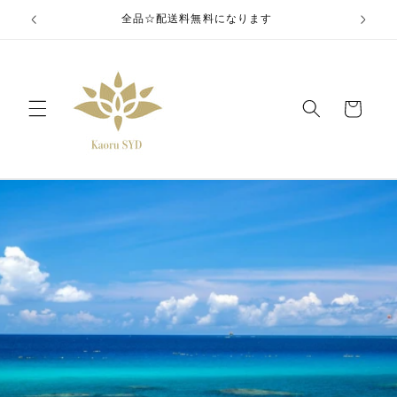
コンテ
全品☆配送料無料になります
ンツに
進む
カ
ー
ト