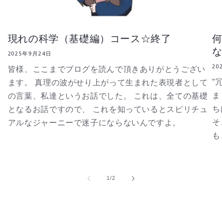
が
が
あ
あ
れ
れ
現れの科学（基礎編）コース☆終了
ば、
ば、
2025年9月24日
自
自
20
然
然
皆様、ここまでブログを読んで頂きありがとうござい
と
と
”
ます。 真理の波がせり上がって生まれた表現者として
引
引
ま
の言葉、私達というお話でした。 これは、全ての基礎
寄
寄
ち
となるお話ですので、 これを知っているとスピリチュ
せ
せ
そ
アルなジャーニーで迷子にならないんですよ。
ら
ら
も
れ
れ
る、
る、
奇
奇
の
1
/
2
跡
跡
に
に
は
は