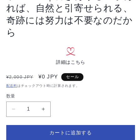
デ
れば、自然と引寄せられる、
ィ
ア
奇跡には努力は不要なのだか
(1)
を
ら
開
く
詳細はこちら
通
セ
¥0 JPY
¥2,000 JPY
セール
常
ー
配送料
はチェックアウト時に計算されます。
価
ル
数量
数
格
価
量
格
【無
【無
料】
料】
天
天
カートに追加する
然
然