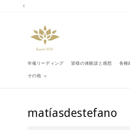
コンテ
ンツに
進む
🌸魂リーディング
皆様の体験談と感想
各種
その他
matíasdestefano